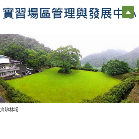
跳
到
主
要
內
容
區
實驗林場