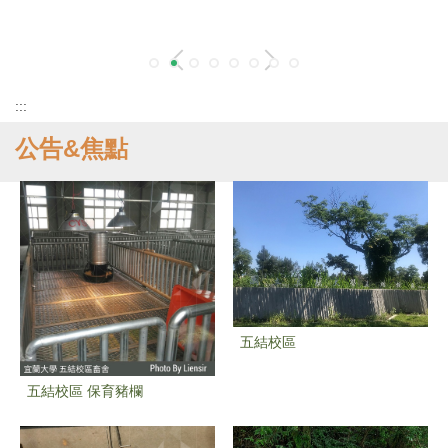
:::
公告&焦點
五結校區
五結校區 保育豬欄