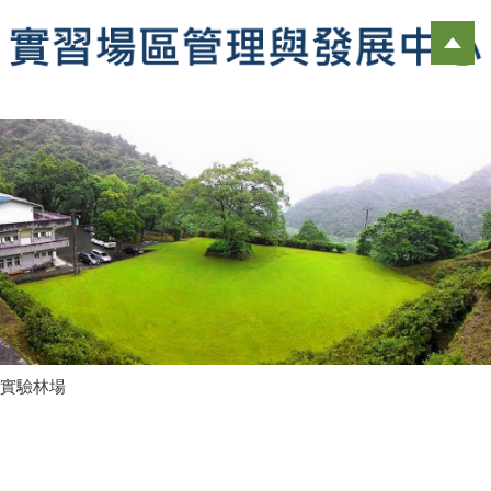
跳
到
主
要
內
容
區
實驗林場