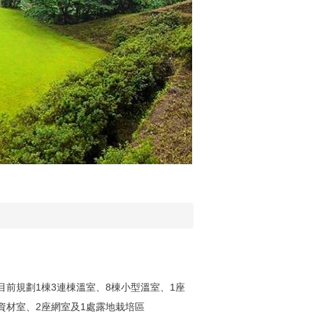
實驗林場 忠信樓
目前規劃1棟3連棟溫室、8棟小型溫室、1座
資材室、2座網室及1處露地栽培區