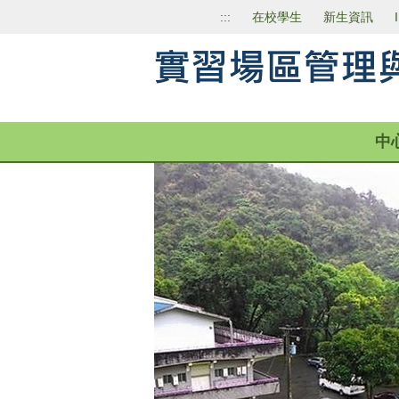
跳
:::
在校學生
新生資訊
到
主
要
內
容
區
中