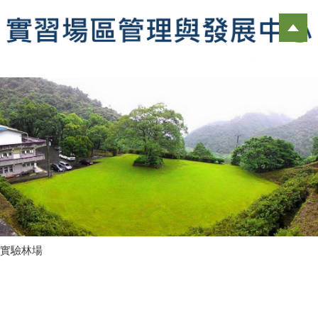
跳
到
主
要
內
容
區
實驗林場