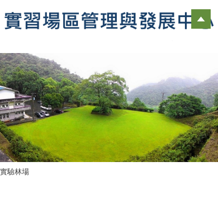
跳
到
主
要
內
容
區
實驗林場