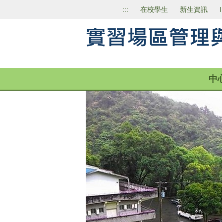
跳
:::
在校學生
新生資訊
到
主
要
內
容
區
中