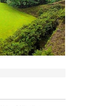
實驗林場 忠信樓