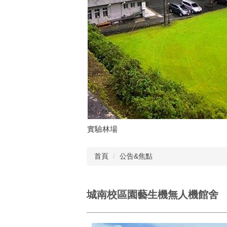
實驗林場
首頁
公告&焦點
城南校區園藝生機無人機館舍