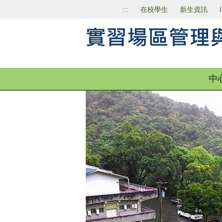
跳
:::
在校學生
新生資訊
到
主
要
內
容
區
中