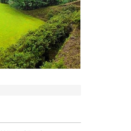
實驗林場 忠信樓