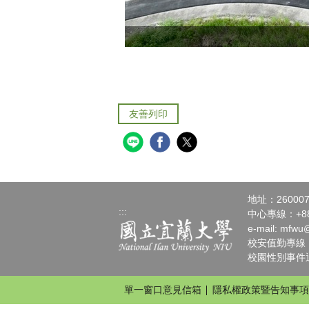
友善列印
地址：2600
:::
中心專線：+886-
e-mail:
mfwu@
校安值勤專線：+88
校園性別事件通報請
單一窗口意見信箱
隱私權政策暨告知事項