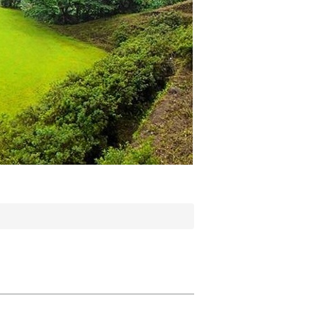
實驗林場 忠信樓