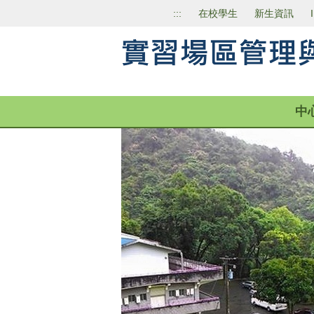
跳
:::
在校學生
新生資訊
到
主
要
內
容
區
中