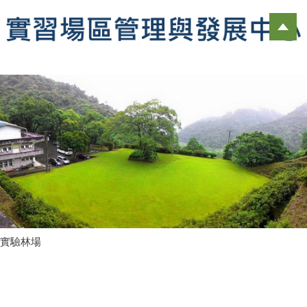
跳
到
主
要
內
容
區
實驗林場