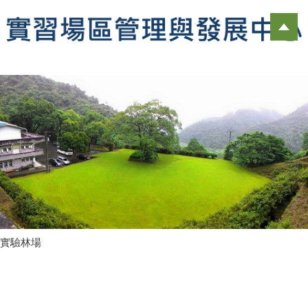
跳
到
主
要
內
容
區
實驗林場