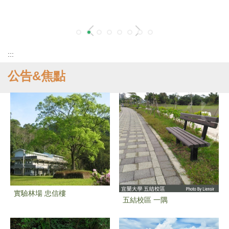
:::
公告&焦點
實驗林場 忠信樓
五結校區 一隅