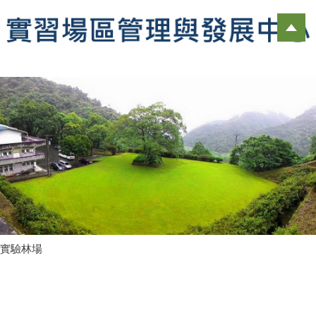
跳
到
主
要
內
容
區
實驗林場